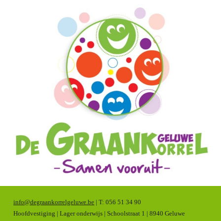
info@degraankorrelgeluwe.be
| T: 056 51 34 90
Hoofdvestiging | Lager onderwijs | Schoolstraat 1 | 8940 Geluwe